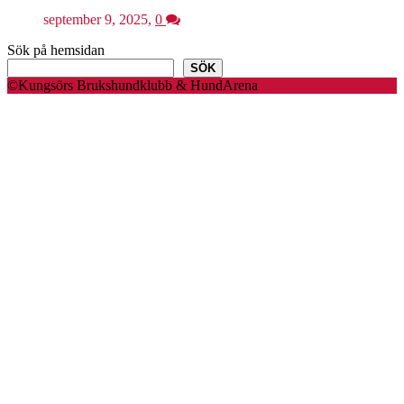
september 9, 2025
,
0
Sök på hemsidan
SÖK
©Kungsörs Brukshundklubb & HundArena