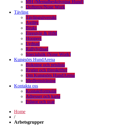
MH (Mentalbeskrivning Hund)
Doftprov/Nose Work
Tävling
Tävlingsöversikt
Agility
Bruks
Freestyle & HtM
Hoopers
Lydnad
Rallylydnad
Specialsök (Nose Work)
Kungsörs HundArena
Bokning och prislista
Regler och föreskrifter
Om Kungsörs HundArena
Medlemsträning
Kontakta oss
Kontaktformulär
Adresser och karta
Frågor och svar
Home
/
Arbetsgrupper