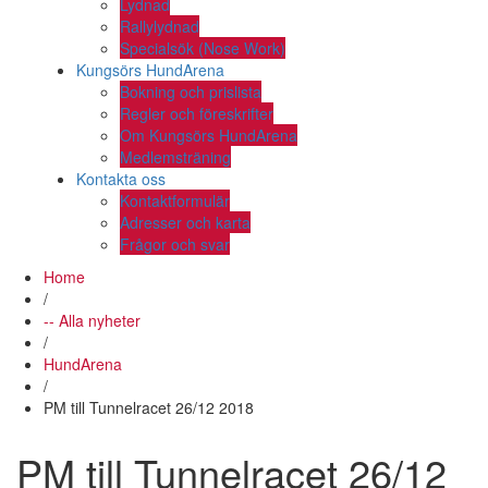
Lydnad
Rallylydnad
Specialsök (Nose Work)
Kungsörs HundArena
Bokning och prislista
Regler och föreskrifter
Om Kungsörs HundArena
Medlemsträning
Kontakta oss
Kontaktformulär
Adresser och karta
Frågor och svar
Home
/
-- Alla nyheter
/
HundArena
/
PM till Tunnelracet 26/12 2018
PM till Tunnelracet 26/12