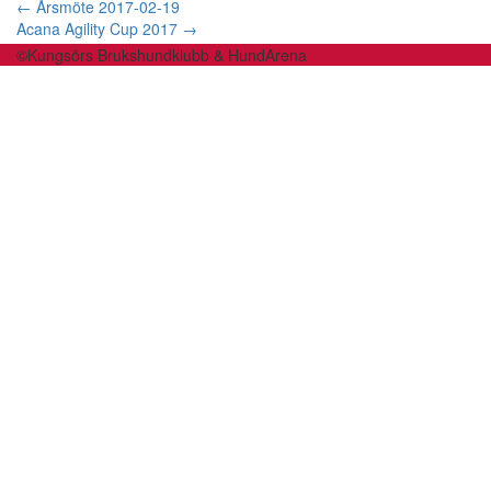
Inläggsnavigering
←
Årsmöte 2017-02-19
Acana Agility Cup 2017
→
©Kungsörs Brukshundklubb & HundArena