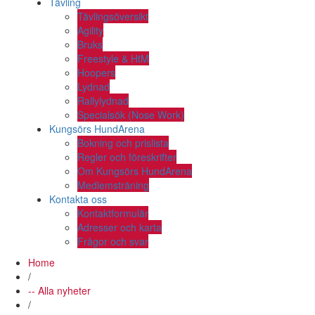
Tävling
Tävlingsöversikt
Agility
Bruks
Freestyle & HtM
Hoopers
Lydnad
Rallylydnad
Specialsök (Nose Work)
Kungsörs HundArena
Bokning och prislista
Regler och föreskrifter
Om Kungsörs HundArena
Medlemsträning
Kontakta oss
Kontaktformulär
Adresser och karta
Frågor och svar
Home
/
-- Alla nyheter
/