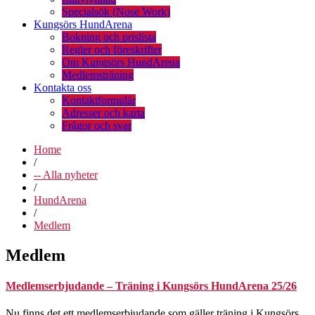
Specialsök (Nose Work)
Kungsörs HundArena
Bokning och prislista
Regler och föreskrifter
Om Kungsörs HundArena
Medlemsträning
Kontakta oss
Kontaktformulär
Adresser och karta
Frågor och svar
Home
/
-- Alla nyheter
/
HundArena
/
Medlem
Medlem
Medlemserbjudande – Träning i Kungsörs HundArena 25/26
Nu finns det ett medlemserbjudande som gäller träning i Kungsörs