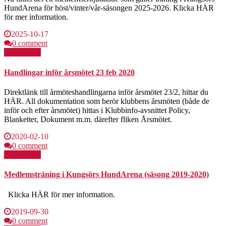
HundArena för höst/vinter/vår-säsongen 2025-2026. Klicka HÄR
för mer information.
2025-10-17
0 comment
Läs mer >>
Handlingar inför årsmötet 23 feb 2020
Direktlänk till årmöteshandlingarna inför årsmötet 23/2, hittar du
HÄR. All dokumentation som berör klubbens årsmöten (både de
inför och efter årsmötet) hittas i Klubbinfo-avsnittet Policy,
Blanketter, Dokument m.m. därefter fliken Årsmötet.
2020-02-10
0 comment
Läs mer >>
Medlemsträning i Kungsörs HundArena (säsong 2019-2020)
Klicka HÄR för mer information.
2019-09-30
0 comment