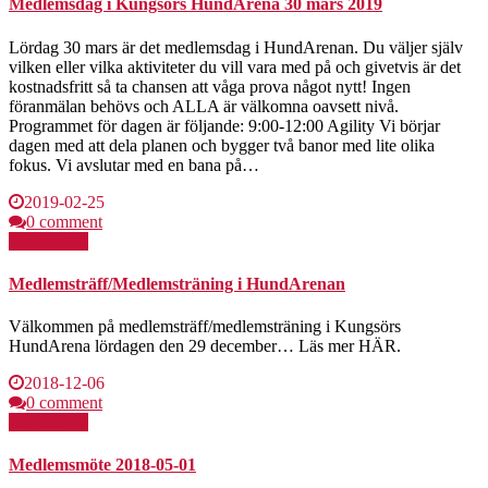
Medlemsdag i Kungsörs HundArena 30 mars 2019
Lördag 30 mars är det medlemsdag i HundArenan. Du väljer själv
vilken eller vilka aktiviteter du vill vara med på och givetvis är det
kostnadsfritt så ta chansen att våga prova något nytt! Ingen
föranmälan behövs och ALLA är välkomna oavsett nivå.
Programmet för dagen är följande: 9:00-12:00 Agility Vi börjar
dagen med att dela planen och bygger två banor med lite olika
fokus. Vi avslutar med en bana på…
2019-02-25
0 comment
Läs mer >>
Medlemsträff/Medlemsträning i HundArenan
Välkommen på medlemsträff/medlemsträning i Kungsörs
HundArena lördagen den 29 december… Läs mer HÄR.
2018-12-06
0 comment
Läs mer >>
Medlemsmöte 2018-05-01