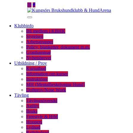
Hoppa
till
2026-08-07
innehåll
Slå
på/av
Klubbinfo
navigering
Bli medlem i KBHK
Styrelsen
Arbetsgrupper
Policy, blanketter, dokument m.m.
Granhammar
Nyhetsbrevet
Utbildning / Prov
Kursutbud
Information om kurser
Instruktörer
MH (Mentalbeskrivning Hund)
Doftprov/Nose Work
Tävling
Tävlingsöversikt
Agility
Bruks
Freestyle & HtM
Hoopers
Lydnad
Rallylydnad