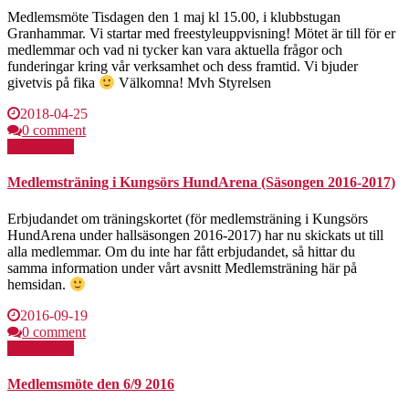
Medlemsmöte Tisdagen den 1 maj kl 15.00, i klubbstugan
Granhammar. Vi startar med freestyleuppvisning! Mötet är till för er
medlemmar och vad ni tycker kan vara aktuella frågor och
funderingar kring vår verksamhet och dess framtid. Vi bjuder
givetvis på fika
Välkomna! Mvh Styrelsen
2018-04-25
0 comment
Läs mer >>
Medlemsträning i Kungsörs HundArena (Säsongen 2016-2017)
Erbjudandet om träningskortet (för medlemsträning i Kungsörs
HundArena under hallsäsongen 2016-2017) har nu skickats ut till
alla medlemmar. Om du inte har fått erbjudandet, så hittar du
samma information under vårt avsnitt Medlemsträning här på
hemsidan.
2016-09-19
0 comment
Läs mer >>
Medlemsmöte den 6/9 2016